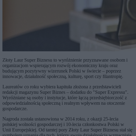
Złoty Laur Super Biznesu to wyróżnienie przyznawane osobom i
organizacjom wspierającym rozwój ekonomiczny kraju oraz
budującym pozytywny wizerunek Polski w świecie – poprzez
innowacje, działalność społeczną, kulturę, sport czy filantropię.
Laureatów co roku wybiera kapituła złożona z przedstawicieli
redakcji magazynu Super Biznes – dodatku do "Super Expressu".
Wyróżniane są osoby i instytucje, które łączą przedsiębiorczość z
odpowiedzialnością społeczną i realnym wpływem na otoczenie
gospodarcze.
Nagroda została ustanowiona w 2014 roku, z okazji 25-lecia
polskiej wolności gospodarczej i 10-lecia członkostwa Polski w
Unii Europejskiej. Od tamtej pory Złoty Laur Super Biznesu stał się
symbolem uznania dla tych, którzy swoją działalnością wzmacniają