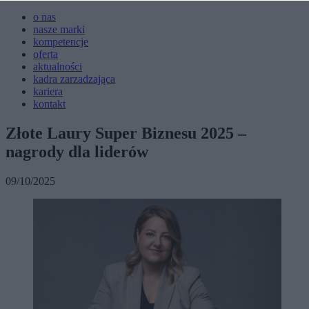
o nas
nasze marki
kompetencje
oferta
aktualności
kadra zarzadzająca
kariera
kontakt
Złote Laury Super Biznesu 2025 –
nagrody dla liderów
09/10/2025