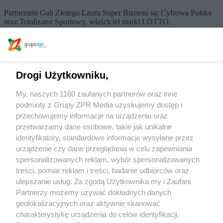
Partnerami Gali Złotego Lauru Super Biznesu są: Cyfrowa Polska
oraz Totalizator Sportowy, właściciel marki LOTTO.
Patronat honorowy nad wydarzeniem objęli: Ministerstwo Nauki i
Szkolnictwa Wyższego, Ministerstwo Rolnictwa i Rozwoju Wsi,
Ministerstwo Funduszy i Polityki Regionalnej, Ministerstwo
Infrastruktury, Business Centre Club, Pracodawcy Rzeczypospolitej
Polskiej, Fundacja Godła „Teraz Polska”, Związek Banków
Drogi Użytkowniku,
Polskich oraz Konfederacja Lewiatan.
Patron medialny: Radio ESKA2.
My, naszych 1160 zaufanych partnerów oraz inne
Jak co roku Galę poprzedzi debata ekspercka POLAND GO!, która
podmioty z Grupy ZPR Media uzyskujemy dostęp i
w tym roku odbędzie się pod hasłem „Innowacyjna, nowoczesna
przechowujemy informacje na urządzeniu oraz
Polska”. Zaproszeni eksperci: m.in. Katarzyna Smyk, dyrektorka
przetwarzamy dane osobowe, takie jak unikalne
Przedstawicielstwa KE w Polsce, Mariusz Jaszczyk, wiceprezes
PFR ds. finansów i rozwoju, Kamil Sobolewski, główny
identyfikatory, standardowe informacje wysyłane przez
ekonomista Pracodawców RP, dyskutować będą o znaczeniu
urządzenie czy dane przeglądania w celu zapewniania
innowacji dla rozwoju gospodarki i o tym, czy nowatorskie
spersonalizowanych reklam, wybór spersonalizowanych
rozwiązania są kluczem do utrzymania tempa wzrostu, kto powinien
treści, pomiar reklam i treści, badanie odbiorców oraz
je wspierać – państwo, przedsiębiorstwa czy Unia Europejska –
ulepszanie usług. Za zgodą Użytkownika my i Zaufani
oraz w jakich sektorach Polska ma największy potencjał i jakie
czynniki sprzyjają lub utrudniają rozwój nowych technologii.
Partnerzy możemy używać dokładnych danych
geolokalizacyjnych oraz aktywnie skanować
Partnerami debaty są: Huawei, ORLEN SA i Totalizator Sportowy,
charakterystykę urządzenia do celów identyfikacji.
właściciel marki LOTTO.