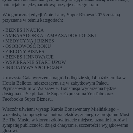
potencjał i międzynarodową pozycję naszego kraju.
W tegorocznej edycji Złote Laury Super Biznesu 2025 zostaną
przyznane w ośmiu kategoriach:
• BIZNES I NAUKA
• AMBASADORKA I AMBASADOR POLSKI
• MEDYCYNA I BIZNES
• OSOBOWOŚĆ ROKU
• ZIELONY BIZNES
• BIZNES I INNOWACJE
• WSPIERANIE START-UPÓW
• INICJATYWA SPOŁECZNA
Uroczysta Gala wręczenia nagród odbędzie się 14 października w
Hotelu Bellotto, mieszczącym się w zabytkowym Pałacu
Prymasowskim w Warszawie. Transmisja wydarzenia będzie
dostępna na Se.pl, kanale Super Expressu na YouTube oraz
Facebooku Super Biznesu.
Wieczór uświetni występ Karola Bonawentury Mielińskiego –
wokalisty, kompozytora i autora tekstów, znanego z programu Must
Be The Music, w którym zdobył trzecie miejsce, uznanie jurorów i
sympatię publiczności dzięki charyzmie, szczerości i wyjątkowemu
głosowi.