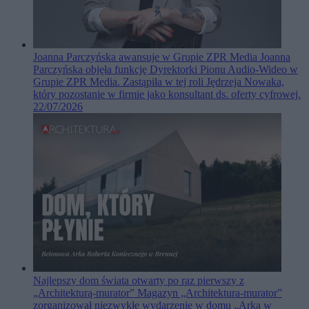
Joanna Parczyńska awansuje w Grupie ZPR Media
Joanna
Parczyńska objęła funkcję Dyrektorki Pionu Audio-Wideo w
Grupie ZPR Media. Zastąpiła w tej roli Jędrzeja Nowaka,
który pozostanie w firmie jako konsultant ds. oferty cyfrowej.
22/07/2026
Najlepszy dom świata otwarty po raz pierwszy z
„Architekturą-murator”
Magazyn „Architektura-murator”
zorganizował niezwykłe wydarzenie w domu „Arka w