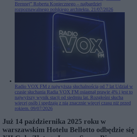
Brennej” Roberta Koniecznego – najbardziej
rozpoznawalnego polskiego architekta.
21/07/2026
Radio VOX FM z najwyższą słuchalnością od 7 lat
Udział w
czasie słuchania Radia VOX FM osiągnął prawie 4% i jest to
najwyższy wynik stacji od siedmiu lat. Rozgłośni słucha
więcej osób i spędzają z nią znacznie więcej czasu niż przed
rokiem.
09/07/2026
Już 14 października 2025 roku w
warszawskim Hotelu Bellotto odbędzie się